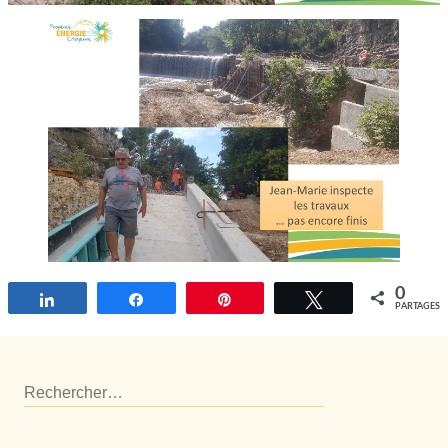
0
Partagez
Partagez
Épingle
Tweetez
PARTAGES