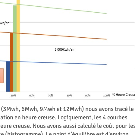
e (3Mwh, 6Mwh, 9Mwh et 12Mwh) nous avons tracé le
tion en heure creuse. Logiquement, les 4 courbes
re creuse. Nous avons aussi calculé le coût pour le
 (histogramme). Le point d’équilibre est d’environ